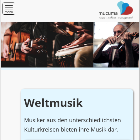
menu
Home
Veranstaltungen
Veranstaltungen im
Rittergut Orr
Weltmusik
Literatur im Salon
Kultur im Rheinland
Musiker aus den unterschiedlichsten
Kulturkreisen bieten ihre Musik dar.
Registrierung für