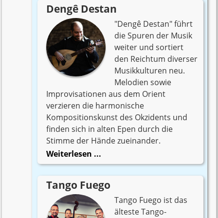
Dengê Destan
Veranstaltungen
"Dengê Destan" führt
die Spuren der Musik
Rückblende auf
weiter und sortiert
Highlights
den Reichtum diverser
Musikkulturen neu.
Neuigkeiten
Melodien sowie
Improvisationen aus dem Orient
verzieren die harmonische
Künstler
Kompositionskunst des Okzidents und
finden sich in alten Epen durch die
Schauspieler-
Stimme der Hände zueinander.
Rezitatoren
Weiterlesen ...
Madeleine Milojcic
Tango Fuego
Tango Fuego ist das
Regina Schrott
älteste Tango-