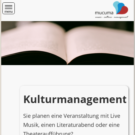
menu
Home
Veranstaltungen
Veranstaltungen im
Rittergut Orr
Kulturmanagement
Literatur im Salon
Kultur im Rheinland
Sie planen eine Veranstaltung mit Live
Musik, einen Literaturabend oder eine
Registrierung für
Theateraufführung?