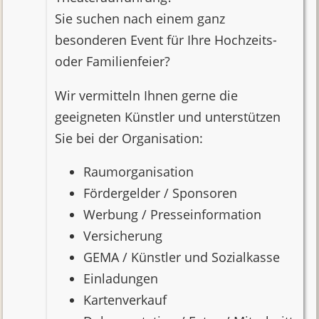
Veranstaltungen
Sie suchen nach einem ganz
besonderen Event für Ihre Hochzeits-
Rückblende auf
oder Familienfeier?
Highlights
Wir vermitteln Ihnen gerne die
Neuigkeiten
geeigneten Künstler und unterstützen
Sie bei der Organisation:
Künstler
Raumorganisation
Fördergelder / Sponsoren
Schauspieler-
Werbung / Presseinformation
Rezitatoren
Versicherung
GEMA / Künstler und Sozialkasse
Madeleine Milojcic
Einladungen
Regina Schrott
Kartenverkauf